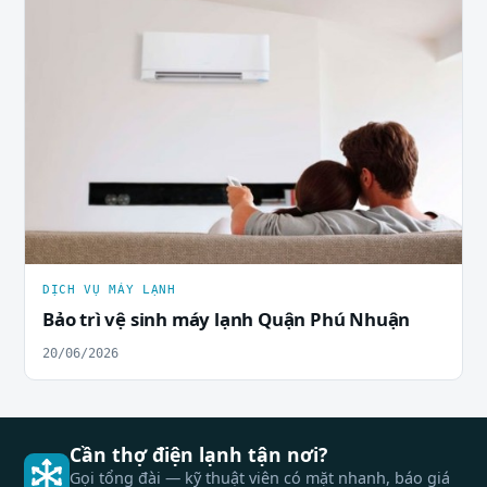
DỊCH VỤ MÁY LẠNH
Bảo trì vệ sinh máy lạnh Quận Phú Nhuận
20/06/2026
Cần thợ điện lạnh tận nơi?
Gọi tổng đài — kỹ thuật viên có mặt nhanh, báo giá