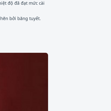
iệt độ đã đạt mức cài
hẽn bởi băng tuyết.