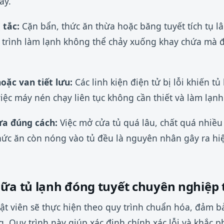
ày.
 tắc:
Cặn bẩn, thức ăn thừa hoặc băng tuyết tích tụ lâ
 trình làm lạnh không thể chảy xuống khay chứa mà đ
oặc van tiết lưu:
Các linh kiện điện tử bị lỗi khiến t
việc máy nén chạy liên tục không cần thiết và làm lạn
ưa đúng cách:
Việc mở cửa tủ quá lâu, chất quá nhiều
hức ăn còn nóng vào tủ đều là nguyên nhân gây ra hi
hữa tủ lạnh đóng tuyết chuyên nghiệp 
huật viên sẽ thực hiện theo quy trình chuẩn hóa, đảm b
. Quy trình này giúp xác định chính xác lỗi và khắc