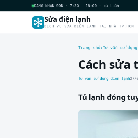
ĐANG NHẬN ĐƠN · 7:30 – 18:00 · cả tuần
Sửa điện lạnh
DỊCH VỤ SỬA ĐIỆN LẠNH TẠI NHÀ TP.HCM
Trang chủ
Tư vấn sử dụng
Cách sửa t
Tư vấn sử dụng điện lạnh
27/
Tủ lạnh đóng tuy