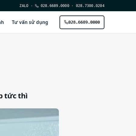
ZALO
·
028.6689.0000
·
028.7300.0204
nh
Tư vấn sử dụng
028.6689.0000
 tức thì