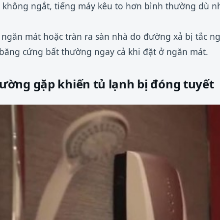
ục không ngắt, tiếng máy kêu to hơn bình thường dù nh
 ngăn mát hoặc tràn ra sàn nhà do đường xả bị tắc ng
ăng cứng bất thường ngay cả khi đặt ở ngăn mát.
ờng gặp khiến tủ lạnh bị đóng tuyết