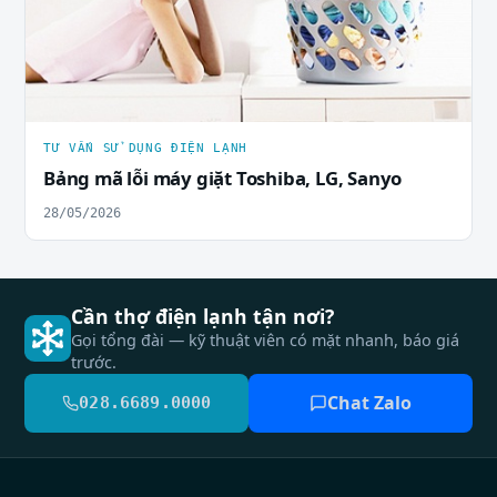
TƯ VẤN SỬ DỤNG ĐIỆN LẠNH
Bảng mã lỗi máy giặt Toshiba, LG, Sanyo
28/05/2026
Cần thợ điện lạnh tận nơi?
Gọi tổng đài — kỹ thuật viên có mặt nhanh, báo giá
trước.
Chat Zalo
028.6689.0000