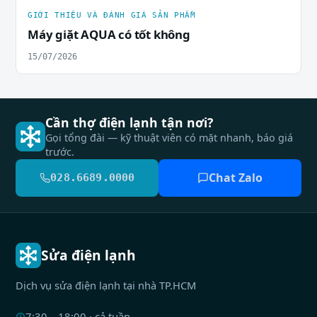
GIỚI THIỆU VÀ ĐÁNH GIÁ SẢN PHẨM
Máy giặt AQUA có tốt không
15/07/2026
Cần thợ điện lạnh tận nơi?
Gọi tổng đài — kỹ thuật viên có mặt nhanh, báo giá
trước.
Chat Zalo
028.6689.0000
Sửa điện lạnh
Dịch vụ sửa điện lạnh tại nhà TP.HCM
7:30 – 18:00 · cả tuần