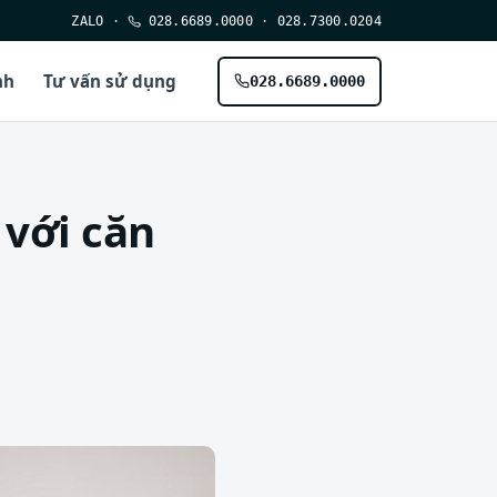
ZALO
·
028.6689.0000
·
028.7300.0204
nh
Tư vấn sử dụng
028.6689.0000
với căn