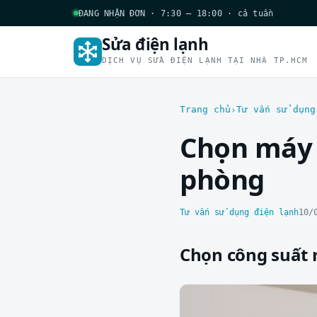
ĐANG NHẬN ĐƠN · 7:30 – 18:00 · cả tuần
Sửa điện lạnh
DỊCH VỤ SỬA ĐIỆN LẠNH TẠI NHÀ TP.HCM
Trang chủ
Tư vấn sử dụng
Chọn máy 
phòng
Tư vấn sử dụng điện lạnh
10/
Chọn công suất 