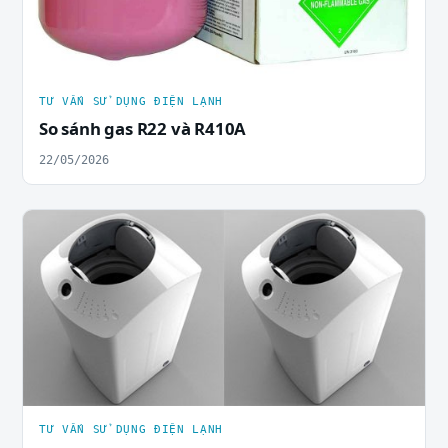
TƯ VẤN SỬ DỤNG ĐIỆN LẠNH
So sánh gas R22 và R410A
22/05/2026
TƯ VẤN SỬ DỤNG ĐIỆN LẠNH