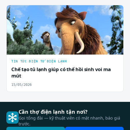
TIN TỨC ĐIỆN TỬ ĐIỆN LẠNH
Chế tạo tủ lạnh giúp có thể hồi sinh voi ma
mút
15/05/2026
Cần thợ điện lạnh tận nơi?
Gọi tổng đài — kỹ thuật viên có mặt nhanh, báo giá
trước.