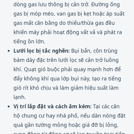
dòng gas lưu thông bị cản trở. Đường ống
gas bị móp méo, van gas bị kẹt hoặc áp suất
gas mất cân bằng do thiếu/thừa gas đều
khiến máy phải hoạt động vất vả và phát ra
tiếng ồn lớn.
Lưới lọc bị tắc nghẽn:
Bụi bẩn, côn trùng
bám dày đặc trên lưới lọc sẽ cản trở luồng
khí. Quạt gió buộc phải quay mạnh hơn để
đẩy không khí qua lớp bụi này, tạo ra tiếng
gió rít khó chịu và làm giảm hiệu suất làm
lạnh.
Vị trí lắp đặt và cách âm kém:
Tại các căn
hộ chung cư hay nhà phố, nếu dàn nóng đặt
quá gần tường mỏng hoặc giá đỡ bị lỏng,
rung động từ động cơ sẽ lan truyền trực tiếp