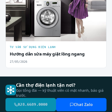
TƯ VẤN SỬ DỤNG ĐIỆN LẠNH
Hướng dẫn sửa máy giặt lồng ngang
27/05/2026
Cần thợ điện lạnh tận nơi?
Gọi tổng đài — kỹ thuật viên có mặt nhanh, báo giá
trước.
Chat Zalo
028.6689.0000