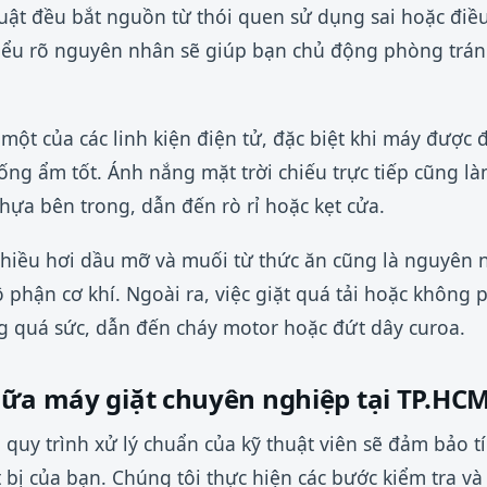
huật đều bắt nguồn từ thói quen sử dụng sai hoặc điề
ểu rõ nguyên nhân sẽ giúp bạn chủ động phòng tránh 
 một của các linh kiện điện tử, đặc biệt khi máy được 
ng ẩm tốt. Ánh nắng mặt trời chiếu trực tiếp cũng l
nhựa bên trong, dẫn đến rò rỉ hoặc kẹt cửa.
hiều hơi dầu mỡ và muối từ thức ăn cũng là nguyên 
ộ phận cơ khí. Ngoài ra, việc giặt quá tải hoặc không
g quá sức, dẫn đến cháy motor hoặc đứt dây curoa.
hữa máy giặt chuyên nghiệp tại TP.HC
 quy trình xử lý chuẩn của kỹ thuật viên sẽ đảm bảo t
t bị của bạn. Chúng tôi thực hiện các bước kiểm tra và