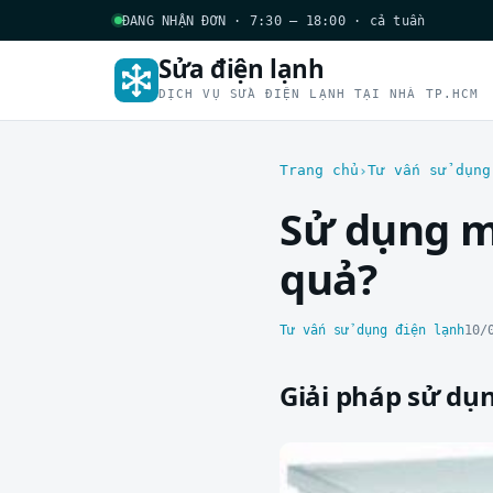
ĐANG NHẬN ĐƠN · 7:30 – 18:00 · cả tuần
Sửa điện lạnh
DỊCH VỤ SỬA ĐIỆN LẠNH TẠI NHÀ TP.HCM
Trang chủ
Tư vấn sử dụng
Sử dụng m
quả?
Tư vấn sử dụng điện lạnh
10/
Giải pháp sử dụn