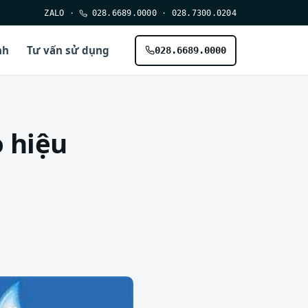
ZALO
·
028.6689.0000
·
028.7300.0204
nh
Tư vấn sử dụng
028.6689.0000
 hiệu