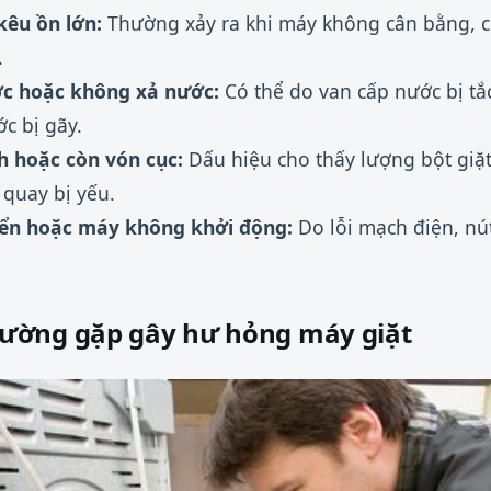
kêu ồn lớn:
Thường xảy ra khi máy không cân bằng, c
.
c hoặc không xả nước:
Có thể do van cấp nước bị tắ
c bị gãy.
 hoặc còn vón cục:
Dấu hiệu cho thấy lượng bột giặ
 quay bị yếu.
iển hoặc máy không khởi động:
Do lỗi mạch điện, nú
ường gặp gây hư hỏng máy giặt