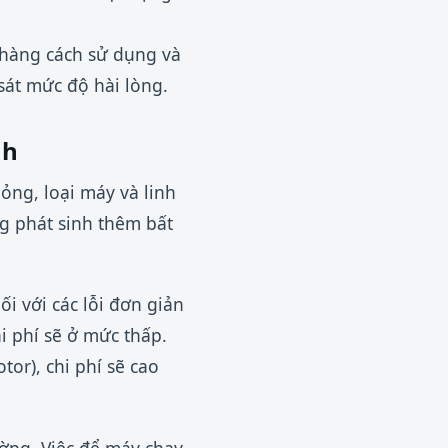
hàng cách sử dụng và
sát mức độ hài lòng.
nh
ỏng, loại máy và linh
ng phát sinh thêm bất
i với các lỗi đơn giản
i phí sẽ ở mức thấp.
or), chi phí sẽ cao
ường. Việc để máy chạy