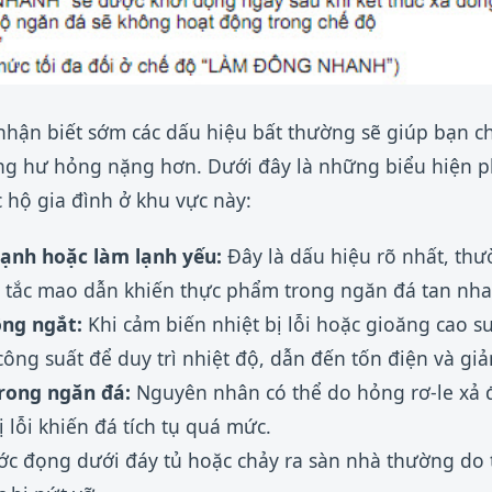
c nhận biết sớm các dấu hiệu bất thường sẽ giúp bạn 
ạng hư hỏng nặng hơn. Dưới đây là những biểu hiện p
c hộ gia đình ở khu vực này:
lạnh hoặc làm lạnh yếu:
Đây là dấu hiệu rõ nhất, th
 tắc mao dẫn khiến thực phẩm trong ngăn đá tan nha
ông ngắt:
Khi cảm biến nhiệt bị lỗi hoặc gioăng cao su
ông suất để duy trì nhiệt độ, dẫn đến tốn điện và gi
trong ngăn đá:
Nguyên nhân có thể do hỏng rơ-le xả đ
 lỗi khiến đá tích tụ quá mức.
c đọng dưới đáy tủ hoặc chảy ra sàn nhà thường do 