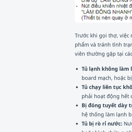
Trước khi gọi thợ, việ
phẩm và tránh tình tr
viên thường gặp tại cá
Tủ lạnh không làm 
board mạch, hoặc bị
Tủ chạy liên tục kh
phải hoạt động hết c
Bị đóng tuyết dày 
hệ thống làm lạnh bị
Tủ bị rò rỉ nước:
Nướ