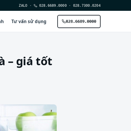
ZALO
·
028.6689.0000
·
028.7300.0204
nh
Tư vấn sử dụng
028.6689.0000
 – giá tốt