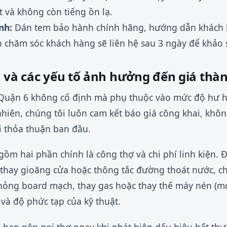
t và không còn tiếng ồn lạ.
nh:
Dán tem bảo hành chính hãng, hướng dẫn khách 
 chăm sóc khách hàng sẽ liên hệ sau 3 ngày để khảo 
a và các yếu tố ảnh hưởng đến giá thà
i Quận 6 không cố định mà phụ thuộc vào mức độ hư h
 nhiên, chúng tôi luôn cam kết báo giá công khai, khô
i thỏa thuận ban đầu.
m hai phần chính là công thợ và chi phí linh kiện. Đố
thay gioăng cửa hoặc thông tắc đường thoát nước, ch
hỏng board mạch, thay gas hoặc thay thế máy nén (mot
n và độ phức tạp của kỹ thuật.
, bạn nên gọi thợ ngay khi phát hiện dấu hiệu bất th