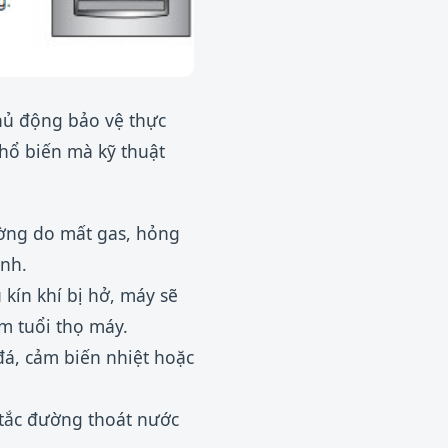
chủ động bảo vệ thực
hổ biến mà kỹ thuật
ường do mất gas, hỏng
nh.
 kín khí bị hở, máy sẽ
ảm tuổi thọ máy.
á, cảm biến nhiệt hoặc
tắc đường thoát nước