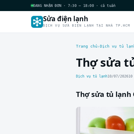
ĐANG NHẬN ĐƠN · 7:30 – 18:00 · cả tuần
Sửa điện lạnh
DỊCH VỤ SỬA ĐIỆN LẠNH TẠI NHÀ TP.HCM
Trang chủ
Dịch vụ tủ lạn
Thợ sửa tủ
Dịch vụ tủ lạnh
10/07/2026
10
Thợ sửa tủ lạnh 