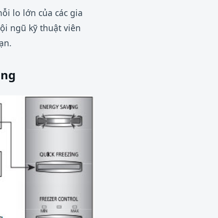
ỗi lo lớn của các gia
ội ngũ kỹ thuật viên
ạn.
ỏng