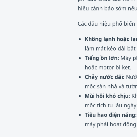
hiệu cảnh báo sớm nếu
Các dấu hiệu phổ biến
Không lạnh hoặc lạ
làm mát kéo dài bất
Tiếng ồn lớn:
Máy ph
hoặc motor bị kẹt.
Chảy nước dãi:
Nước
mốc sàn nhà và tườ
Mùi hôi khó chịu:
Kh
mốc tích tụ lâu ngày
Tiêu hao điện năng:
máy phải hoạt động 