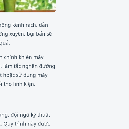
hống kênh rạch, dẫn
ờng xuyên, bụi bẩn sẽ
 quả.
ân chính khiến máy
tụ, làm tắc nghẽn đường
uật hoặc sử dụng máy
 thọ linh kiện.
àng, đội ngũ kỹ thuật
c. Quy trình này được