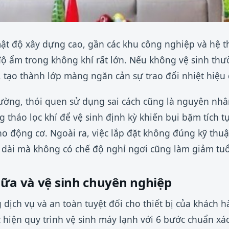
ật độ xây dựng cao, gần các khu công nghiệp và hệ t
ộ ẩm trong không khí rất lớn. Nếu không vệ sinh thư
 tạo thành lớp màng ngăn cản sự trao đổi nhiệt hiệu
ường, thói quen sử dụng sai cách cũng là nguyên nh
 tháo lọc khí để vệ sinh định kỳ khiến bụi bặm tích 
cho động cơ. Ngoài ra, việc lắp đặt không đúng kỹ th
n dài mà không có chế độ nghỉ ngơi cũng làm giảm tuổi
hữa và vệ sinh chuyên nghiệp
dịch vụ và an toàn tuyệt đối cho thiết bị của khách h
c hiện quy trình vệ sinh máy lạnh với 6 bước chuẩn xá