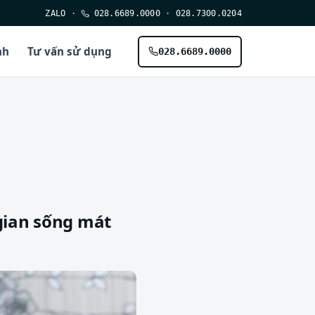
ZALO
·
028.6689.0000
·
028.7300.0204
nh
Tư vấn sử dụng
028.6689.0000
 gian sống mát