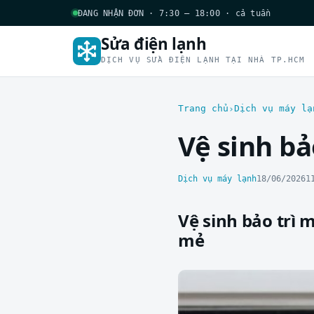
ĐANG NHẬN ĐƠN · 7:30 – 18:00 · cả tuần
Sửa điện lạnh
DỊCH VỤ SỬA ĐIỆN LẠNH TẠI NHÀ TP.HCM
Trang chủ
Dịch vụ máy lạ
Vệ sinh bả
Dịch vụ máy lạnh
18/06/2026
1
Vệ sinh bảo trì 
mẻ