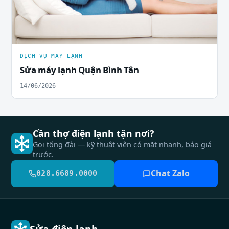
DỊCH VỤ MÁY LẠNH
Sửa máy lạnh Quận Bình Tân
14/06/2026
Cần thợ điện lạnh tận nơi?
Gọi tổng đài — kỹ thuật viên có mặt nhanh, báo giá
trước.
Chat Zalo
028.6689.0000