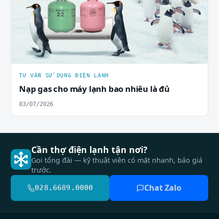
TƯ VẤN SỬ DỤNG ĐIỆN LẠNH
Nạp gas cho máy lạnh bao nhiêu là đủ
03/07/2026
Cần thợ điện lạnh tận nơi?
Gọi tổng đài — kỹ thuật viên có mặt nhanh, báo giá
trước.
Chat Zalo
028.6689.0000