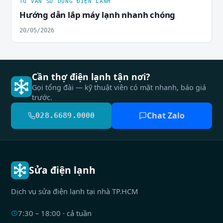
TƯ VẤN SỬ DỤNG ĐIỆN LẠNH
Hướng dẫn lắp máy lạnh nhanh chóng
20/05/2026
Cần thợ điện lạnh tận nơi?
Gọi tổng đài — kỹ thuật viên có mặt nhanh, báo giá
trước.
Chat Zalo
028.6689.0000
Sửa điện lạnh
Dịch vụ sửa điện lạnh tại nhà TP.HCM
7:30 – 18:00 · cả tuần