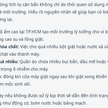
óng tích tụ cặn bẩn không chỉ do thói quen sử dụng 
 và môi trường. Hiểu rõ nguyên nhân sẽ giúp bạn có 
ng lai.
 ẩm cao tại TP.HCM tạo môi trường lý tưởng cho vi k
g cao su và lồng giặt.
hóa chất:
Việc cho quá nhiều bột giặt hoặc nước xả v
chặt vào thành máy.
uá nhiều:
Quần áo chứa nhiều bụi bẩn, dầu mỡ hoặc v
i trọng ô nhiễm cho máy.
c đóng kín cửa máy giặt ngay sau khi giặt xong khiến
ấm mốc sinh sôi.
 nếu không được xử lý kịp thời sẽ dẫn đến tình trạn
ng như động cơ, bơm nước hoặc bảng mạch.