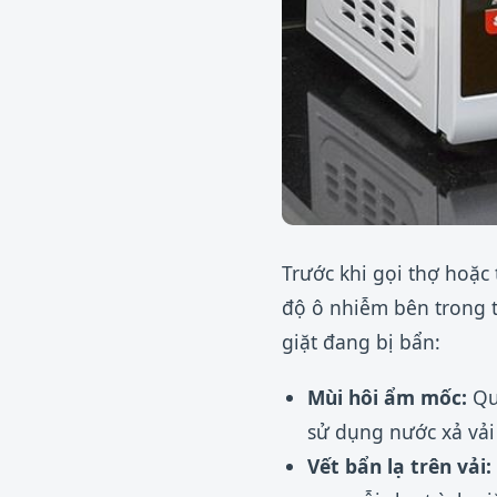
Trước khi gọi thợ hoặc 
độ ô nhiễm bên trong t
giặt đang bị bẩn:
Mùi hôi ẩm mốc:
Quầ
sử dụng nước xả vải
Vết bẩn lạ trên vải: