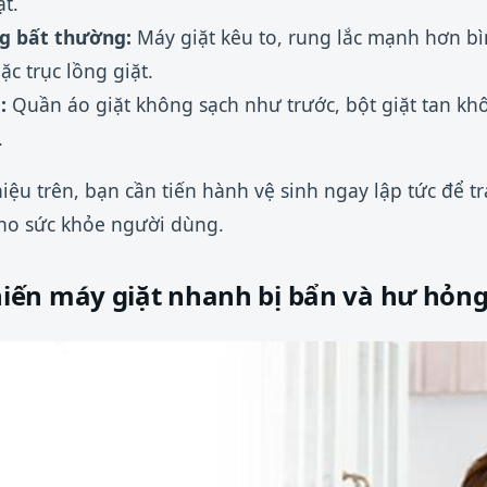
ặt.
g bất thường:
Máy giặt kêu to, rung lắc mạnh hơn b
c trục lồng giặt.
:
Quần áo giặt không sạch như trước, bột giặt tan k
.
iệu trên, bạn cần tiến hành vệ sinh ngay lập tức để t
cho sức khỏe người dùng.
ến máy giặt nhanh bị bẩn và hư hỏn