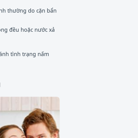
ình thường do cặn bẩn
hông đều hoặc nước xả
ránh tình trạng nấm
g