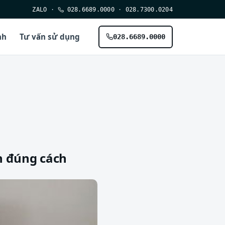
ZALO
·
028.6689.0000
·
028.7300.0204
nh
Tư vấn sử dụng
028.6689.0000
h đúng cách