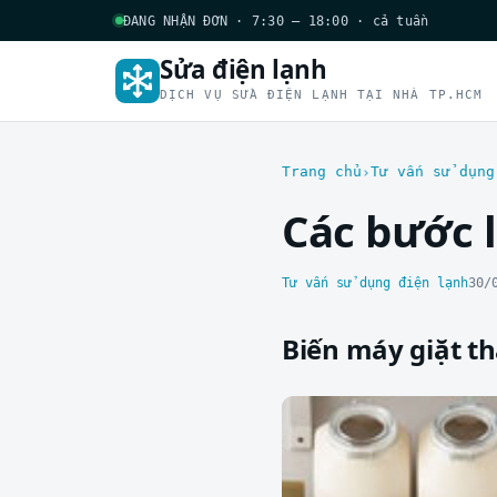
ĐANG NHẬN ĐƠN · 7:30 – 18:00 · cả tuần
Sửa điện lạnh
DỊCH VỤ SỬA ĐIỆN LẠNH TẠI NHÀ TP.HCM
Trang chủ
Tư vấn sử dụng
Các bước 
Tư vấn sử dụng điện lạnh
30/
Biến máy giặt t