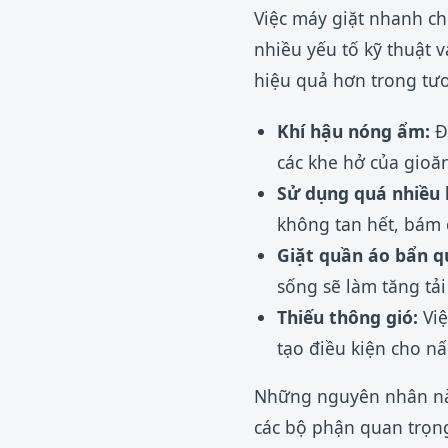
Việc máy giặt nhanh ch
nhiều yếu tố kỹ thuật
hiệu quả hơn trong tươ
Khí hậu nóng ẩm:
Độ
các khe hở của gioăn
Sử dụng quá nhiều 
không tan hết, bám 
Giặt quần áo bẩn q
sống sẽ làm tăng tả
Thiếu thông gió:
Việ
tạo điều kiện cho n
Những nguyên nhân này
các bộ phận quan trọ