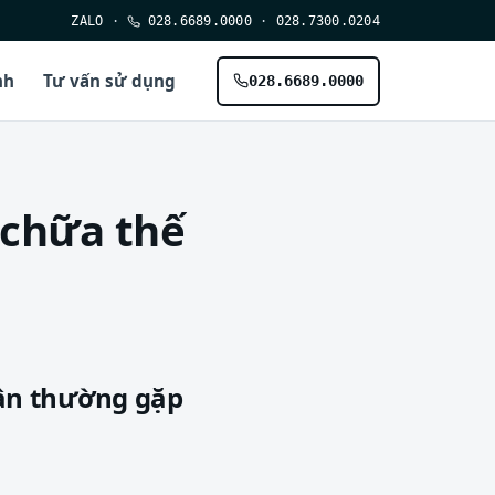
ZALO
·
028.6689.0000
·
028.7300.0204
nh
Tư vấn sử dụng
028.6689.0000
 chữa thế
ân thường gặp