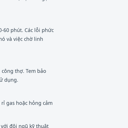
0-60 phút. Các lỗi phức
ó và việc chờ linh
à công thợ. Tem bảo
sử dụng.
ò rỉ gas hoặc hỏng cảm
với đội ngũ kỹ thuật