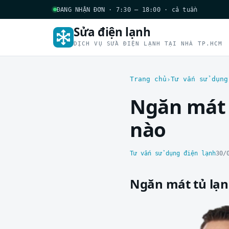
ĐANG NHẬN ĐƠN · 7:30 – 18:00 · cả tuần
Sửa điện lạnh
DỊCH VỤ SỬA ĐIỆN LẠNH TẠI NHÀ TP.HCM
Trang chủ
Tư vấn sử dụng
Ngăn mát 
nào
Tư vấn sử dụng điện lạnh
30/
Ngăn mát tủ lạn