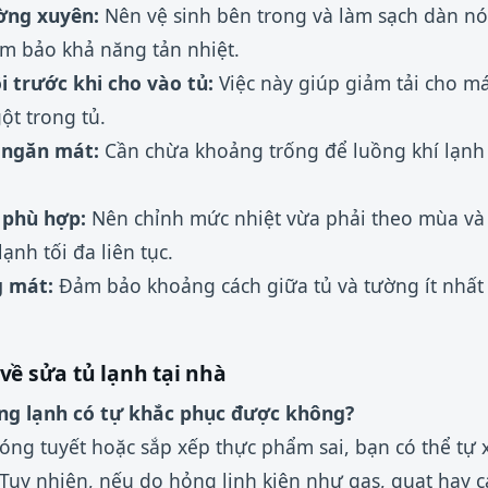
ường xuyên:
Nên vệ sinh bên trong và làm sạch dàn nón
m bảo khả năng tản nhiệt.
 trước khi cho vào tủ:
Việc này giúp giảm tải cho m
ột trong tủ.
 ngăn mát:
Cần chừa khoảng trống để luồng khí lạnh
 phù hợp:
Nên chỉnh mức nhiệt vừa phải theo mùa và
ạnh tối đa liên tục.
g mát:
Đảm bảo khoảng cách giữa tủ và tường ít nhấ
về sửa tủ lạnh tại nhà
ng lạnh có tự khắc phục được không?
g tuyết hoặc sắp xếp thực phẩm sai, bạn có thể tự x
 Tuy nhiên, nếu do hỏng linh kiện như gas, quạt hay 