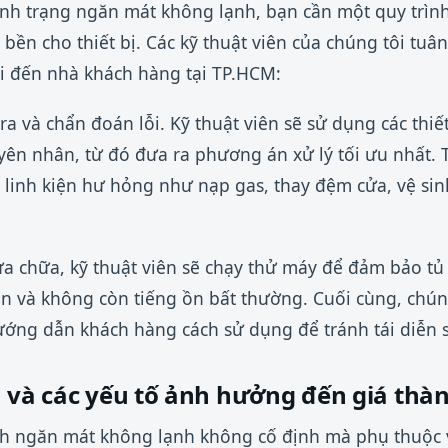
tình trạng ngăn mát không lạnh, bạn cần một quy trìn
bền cho thiết bị. Các kỹ thuật viên của chúng tôi tuâ
i đến nhà khách hàng tại TP.HCM:
ra và chẩn đoán lỗi. Kỹ thuật viên sẽ sử dụng các thi
yên nhân, từ đó đưa ra phương án xử lý tối ưu nhất. T
 linh kiện hư hỏng như nạp gas, thay đệm cửa, vệ sin
sửa chữa, kỹ thuật viên sẽ chạy thử máy để đảm bảo t
ẩn và không còn tiếng ồn bất thường. Cuối cùng, chún
ớng dẫn khách hàng cách sử dụng để tránh tái diễn s
a và các yếu tố ảnh hưởng đến giá thà
ạnh ngăn mát không lạnh không cố định mà phụ thuộc 