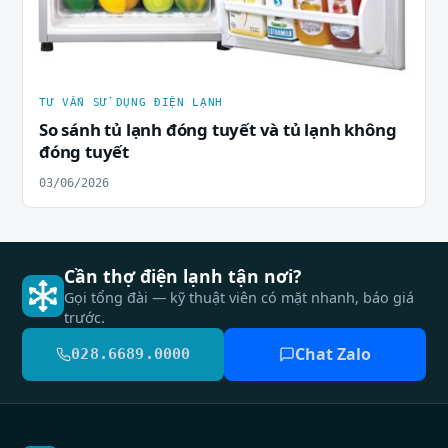
TƯ VẤN SỬ DỤNG ĐIỆN LẠNH
So sánh tủ lạnh đóng tuyết và tủ lạnh không
đóng tuyết
03/06/2026
Cần thợ điện lạnh tận nơi?
Gọi tổng đài — kỹ thuật viên có mặt nhanh, báo giá
trước.
Chat Zalo
028.6689.0000