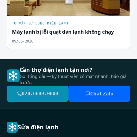
TƯ VẤN SỬ DỤNG ĐIỆN LẠNH
Máy lạnh bị lỗi quạt dàn lạnh không chạy
09/06/2026
Cần thợ điện lạnh tận nơi?
Gọi tổng đài — kỹ thuật viên có mặt nhanh, báo giá
trước.
Chat Zalo
028.6689.0000
Sửa điện lạnh