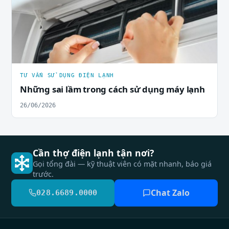
TƯ VẤN SỬ DỤNG ĐIỆN LẠNH
Những sai lầm trong cách sử dụng máy lạnh
26/06/2026
Cần thợ điện lạnh tận nơi?
Gọi tổng đài — kỹ thuật viên có mặt nhanh, báo giá
trước.
Chat Zalo
028.6689.0000