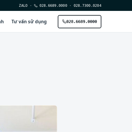
ZALO
·
028.6689.0000
·
028.7300.0204
nh
Tư vấn sử dụng
028.6689.0000