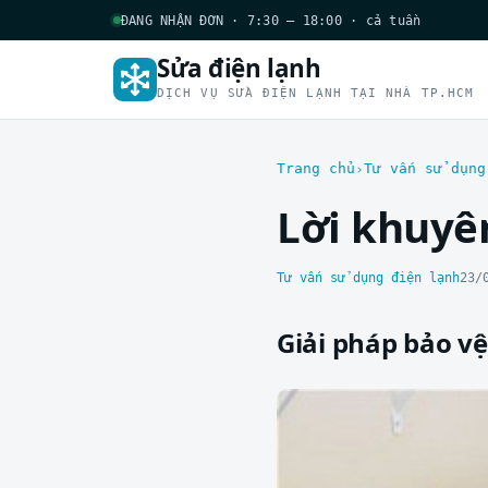
ĐANG NHẬN ĐƠN · 7:30 – 18:00 · cả tuần
Sửa điện lạnh
DỊCH VỤ SỬA ĐIỆN LẠNH TẠI NHÀ TP.HCM
Trang chủ
Tư vấn sử dụng
Lời khuyê
Tư vấn sử dụng điện lạnh
23/
Giải pháp bảo vệ