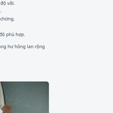
 độ vắt.
.
 chừng.
 độ phù hợp.
rạng hư hỏng lan rộng