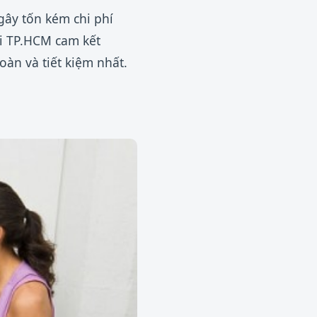
gây tốn kém chi phí
ại TP.HCM cam kết
àn và tiết kiệm nhất.