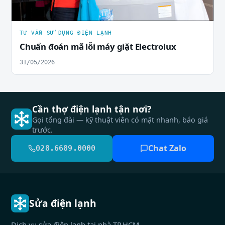
TƯ VẤN SỬ DỤNG ĐIỆN LẠNH
Chuẩn đoán mã lỗi máy giặt Electrolux
31/05/2026
Cần thợ điện lạnh tận nơi?
Gọi tổng đài — kỹ thuật viên có mặt nhanh, báo giá
trước.
Chat Zalo
028.6689.0000
Sửa điện lạnh
Dịch vụ sửa điện lạnh tại nhà TP.HCM