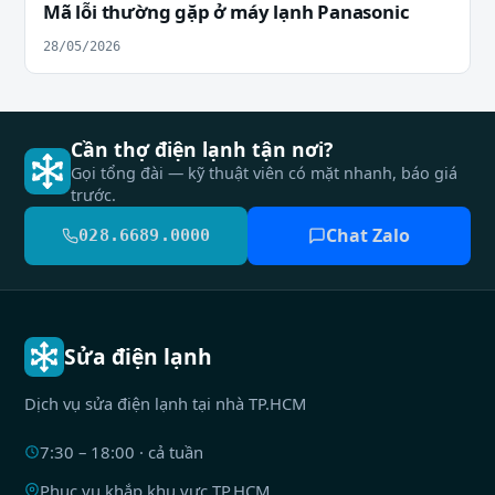
Mã lỗi thường gặp ở máy lạnh Panasonic
28/05/2026
Cần thợ điện lạnh tận nơi?
Gọi tổng đài — kỹ thuật viên có mặt nhanh, báo giá
trước.
Chat Zalo
028.6689.0000
Sửa điện lạnh
Dịch vụ sửa điện lạnh tại nhà TP.HCM
7:30 – 18:00 · cả tuần
Phục vụ khắp khu vực TP.HCM