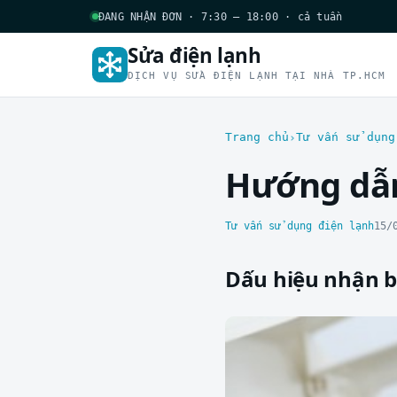
ĐANG NHẬN ĐƠN · 7:30 – 18:00 · cả tuần
Sửa điện lạnh
DỊCH VỤ SỬA ĐIỆN LẠNH TẠI NHÀ TP.HCM
Trang chủ
Tư vấn sử dụng
Hướng dẫn
Tư vấn sử dụng điện lạnh
15/
Dấu hiệu nhận b