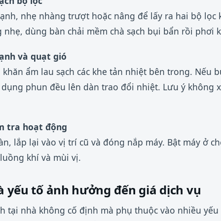
ạch bộ lọc
ạnh, nhẹ nhàng trượt hoặc nâng để lấy ra hai bộ lọc
 nhẹ, dùng bàn chải mềm chà sạch bụi bẩn rồi phơi 
lạnh và quạt gió
ng khăn ẩm lau sạch các khe tản nhiệt bên trong. Nếu b
n dụng phun đều lên dàn trao đổi nhiệt. Lưu ý không xị
ểm tra hoạt động
àn, lắp lại vào vị trí cũ và đóng nắp máy. Bật máy ở 
luồng khí và mùi vị.
và yếu tố ảnh hưởng đến giá dịch vụ
nh tại nhà không cố định mà phụ thuộc vào nhiều yếu 