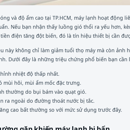
nóng và độ ẩm cao tại TP.HCM, máy lạnh hoạt động li
khuẩn. Nếu bạn nhận thấy luồng gió thổi ra yếu hơn, 
iền điện tăng đột biến, đó là tín hiệu thiết bị cần đư
ệu này không chỉ làm giảm tuổi thọ máy mà còn ảnh h
nh. Dưới đây là những triệu chứng phổ biến bạn cần l
hỉnh nhiệt độ thấp nhất.
có mùi hôi, mùi ẩm mốc đặc trưng.
nh thường do bụi bám vào quạt gió.
àn ra ngoài do đường thoát nước bị tắc.
tăng cao bất thường so với mức sử dụng trước đây.
ường gặp khiến máy lạnh bị bẩn