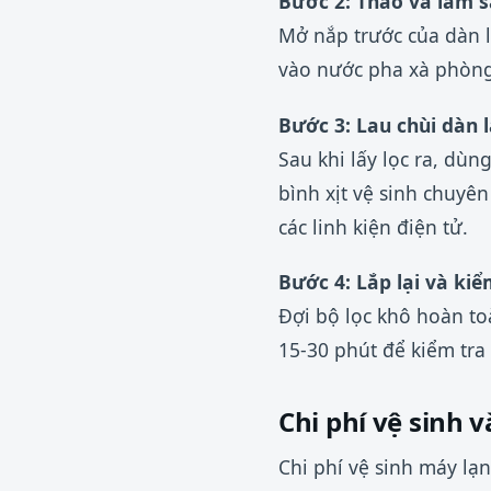
Bước 2: Tháo và làm s
Mở nắp trước của dàn l
vào nước pha xà phòng
Bước 3: Lau chùi dàn 
Sau khi lấy lọc ra, dù
bình xịt vệ sinh chuyê
các linh kiện điện tử.
Bước 4: Lắp lại và ki
Đợi bộ lọc khô hoàn to
15-30 phút để kiểm tra 
Chi phí vệ sinh 
Chi phí vệ sinh máy lạ