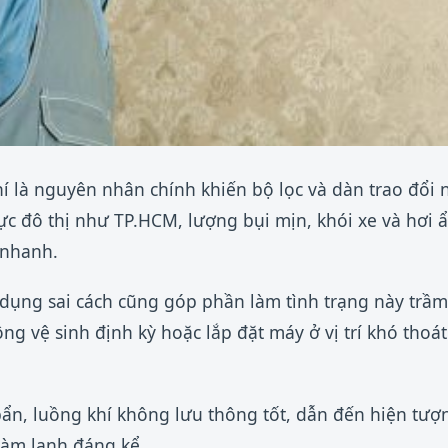
í là nguyên nhân chính khiến bộ lọc và dàn trao đổi n
 vực đô thị như TP.HCM, lượng bụi mịn, khói xe và hơi
 nhanh.
 dụng sai cách cũng góp phần làm tình trạng này trầm
ông vệ sinh định kỳ hoặc lắp đặt máy ở vị trí khó thoát
ị bẩn, luồng khí không lưu thông tốt, dẫn đến hiện t
làm lạnh đáng kể.