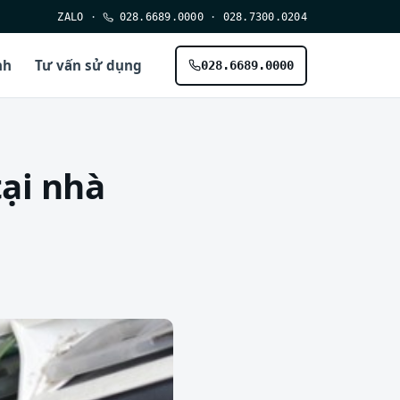
ZALO
·
028.6689.0000
·
028.7300.0204
nh
Tư vấn sử dụng
028.6689.0000
ại nhà