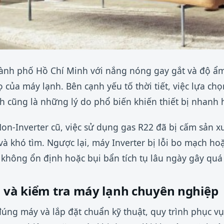
hành phố Hồ Chí Minh với nắng nóng gay gắt và độ ẩ
 của máy lạnh. Bên cạnh yếu tố thời tiết, việc lựa ch
h cũng là những lý do phổ biến khiến thiết bị nhanh 
on-Inverter cũ, việc sử dụng gas R22 đã bị cấm sản xu
và khó tìm. Ngược lại, máy Inverter bị lỗi bo mạch ho
hông ổn định hoặc bụi bẩn tích tụ lâu ngày gây quá 
n và kiểm tra máy lạnh chuyên nghiệp
ng máy và lắp đặt chuẩn kỹ thuật, quy trình phục vụ