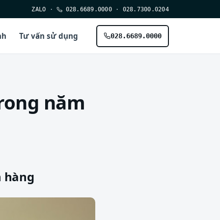
ZALO
·
028.6689.0000
·
028.7300.0204
nh
Tư vấn sử dụng
028.6689.0000
trong năm
h hàng