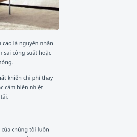
m cao là nguyên nhân
ọn sai công suất hoặc
hỏng.
ất khiến chi phí thay
ặc cảm biến nhiệt
tải.
 của chúng tôi luôn