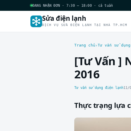
ĐANG NHẬN ĐƠN · 7:30 – 18:00 · cả tuần
Sửa điện lạnh
DỊCH VỤ SỬA ĐIỆN LẠNH TẠI NHÀ TP.HCM
Trang chủ
Tư vấn sử dụng
[Tư Vấn ]
2016
Tư vấn sử dụng điện lạnh
11/
Thực trạng lựa 