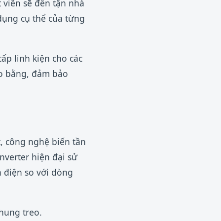
t viên sẽ đến tận nhà
 dụng cụ thể của từng
ấp linh kiện cho các
ào bằng, đảm bảo
, công nghệ biến tần
nverter hiện đại sử
 điện so với dòng
hung treo.