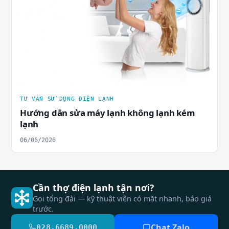
TƯ VẤN SỬ DỤNG ĐIỆN LẠNH
Hướng dẫn sửa máy lạnh không lạnh kém
lạnh
06/06/2026
Cần thợ điện lạnh tận nơi?
Gọi tổng đài — kỹ thuật viên có mặt nhanh, báo giá
trước.
Chat Zalo
028.6689.0000