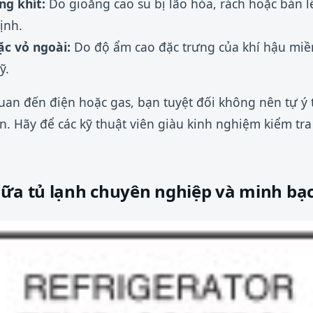
g khít:
Do gioăng cao su bị lão hóa, rách hoặc bản l
ịnh.
ặc vỏ ngoài:
Do độ ẩm cao đặc trưng của khí hậu miề
ỹ.
quan đến điện hoặc gas, bạn tuyệt đối không nên tự ý 
 Hãy để các kỹ thuật viên giàu kinh nghiệm kiểm tra v
hữa tủ lạnh chuyên nghiệp và minh bạ