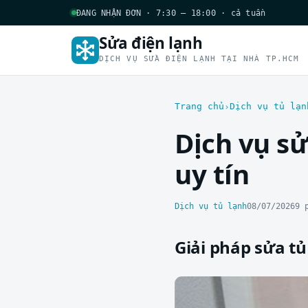
ĐANG NHẬN ĐƠN · 7:30 – 18:00 · cả tuần
Sửa điện lạnh
DỊCH VỤ SỬA ĐIỆN LẠNH TẠI NHÀ TP.HCM
Trang chủ
Dịch vụ tủ lạn
Dịch vụ s
uy tín
Dịch vụ tủ lạnh
08/07/2026
9 
Giải pháp sửa t