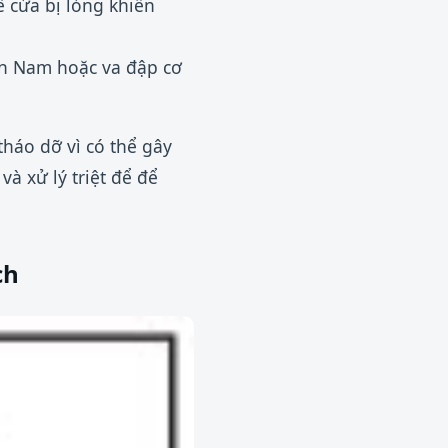
ề cửa bị lỏng khiến
n Nam hoặc va đập cơ
tháo dỡ vì có thể gây
à xử lý triệt để để
ch