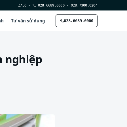
ZALO
·
028.6689.0000
·
028.7300.0204
nh
Tư vấn sử dụng
028.6689.0000
n nghiệp