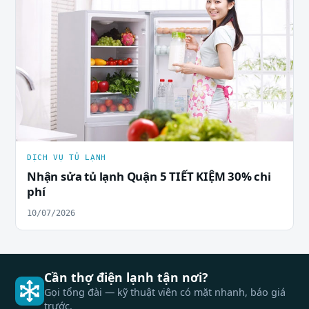
DỊCH VỤ TỦ LẠNH
Nhận sửa tủ lạnh Quận 5 TIẾT KIỆM 30% chi
phí
10/07/2026
Cần thợ điện lạnh tận nơi?
Gọi tổng đài — kỹ thuật viên có mặt nhanh, báo giá
trước.