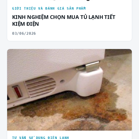
GIỚI THIỆU VÀ ĐÁNH GIÁ SẢN PHẨM
KINH NGHIỆM CHỌN MUA TỦ LẠNH TIẾT
KIỆM ĐIỆN
03/06/2026
TƯ VẤN SỬ DỤNG ĐIỆN LẠNH