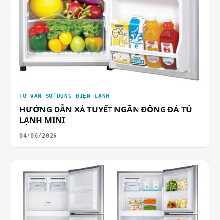
TƯ VẤN SỬ DỤNG ĐIỆN LẠNH
HƯỚNG DẪN XẢ TUYẾT NGĂN ĐÔNG ĐÁ TỦ
LẠNH MINI
04/06/2026