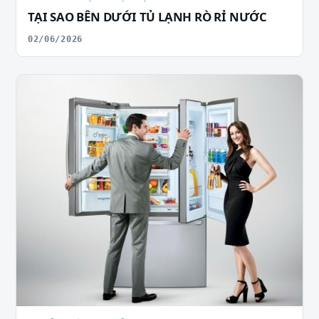
TẠI SAO BÊN DƯỚI TỦ LẠNH RÒ RỈ NƯỚC
02/06/2026