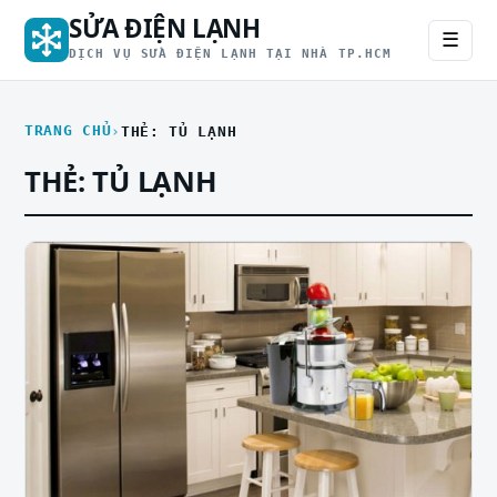
SỬA ĐIỆN LẠNH
☰
DỊCH VỤ SỬA ĐIỆN LẠNH TẠI NHÀ TP.HCM
TRANG CHỦ
THẺ: TỦ LẠNH
THẺ:
TỦ LẠNH