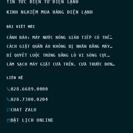
TIN TỨC ĐIỆN TỬ ĐIỆN LẠNH
KINH NGHIỆM MUA HÀNG ĐIỆN LẠNH
BÀI VIẾT MỚI
CẢNH BÁO: MÁY NƯỚC NÓNG GIÁN TIẾP CÓ THỂ…
CÁCH GIẶT QUẦN ÁO KHÔNG BỊ NHĂN BẰNG MÁY…
BÍ QUYẾT LUỘC TRỨNG BẰNG LÒ VI SÓNG CỰC…
LÀM SẠCH MÁY GIẶT CỬA TRÊN, CỬA TRƯỚC ĐƠN…
LIÊN HỆ
028.6689.0000
028.7300.0204
CHAT ZALO
ĐẶT LỊCH ONLINE