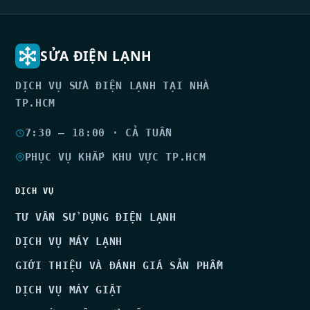
SỬA ĐIỆN LẠNH
DỊCH VỤ SỬA ĐIỆN LẠNH TẠI NHÀ
TP.HCM
7:30 – 18:00 · CẢ TUẦN
PHỤC VỤ KHẮP KHU VỰC TP.HCM
DỊCH VỤ
TƯ VẤN SỬ DỤNG ĐIỆN LẠNH
DỊCH VỤ MÁY LẠNH
GIỚI THIỆU VÀ ĐÁNH GIÁ SẢN PHẨM
DỊCH VỤ MÁY GIẶT