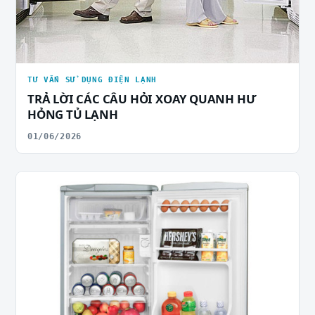
TƯ VẤN SỬ DỤNG ĐIỆN LẠNH
TRẢ LỜI CÁC CÂU HỎI XOAY QUANH HƯ
HỎNG TỦ LẠNH
01/06/2026