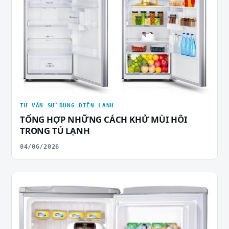
TƯ VẤN SỬ DỤNG ĐIỆN LẠNH
TỔNG HỢP NHỮNG CÁCH KHỬ MÙI HÔI
TRONG TỦ LẠNH
04/06/2026