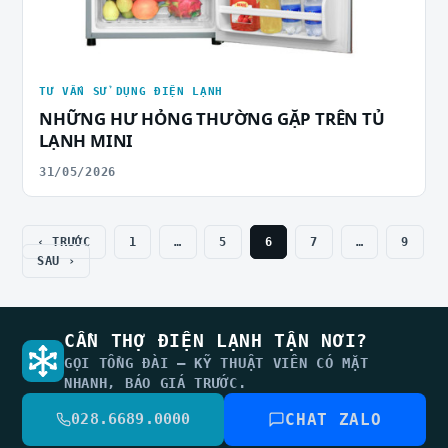
TƯ VẤN SỬ DỤNG ĐIỆN LẠNH
NHỮNG HƯ HỎNG THƯỜNG GẶP TRÊN TỦ
LẠNH MINI
31/05/2026
‹ TRƯỚC
1
…
5
6
7
…
9
SAU ›
CẦN THỢ ĐIỆN LẠNH TẬN NƠI?
GỌI TỔNG ĐÀI — KỸ THUẬT VIÊN CÓ MẶT
NHANH, BÁO GIÁ TRƯỚC.
028.6689.0000
CHAT ZALO