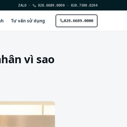
ZALO
·
028.6689.0000
·
028.7300.0204
nh
Tư vấn sử dụng
028.6689.0000
nhân vì sao