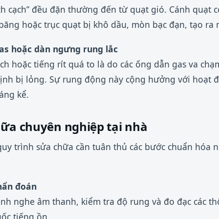
lạch cạch” đều đặn thường đến từ quạt gió. Cánh quạt 
băng hoặc trục quạt bị khô dầu, mòn bạc đạn, tạo ra m
gas hoặc dàn ngưng rung lắc
ách hoặc tiếng rít quá to là do các ống dẫn gas va ch
định bị lỏng. Sự rung động này cộng hưởng với hoạt 
áng kể.
hữa chuyên nghiệp tại nhà
 quy trình sửa chữa cần tuân thủ các bước chuẩn hóa
chẩn đoán
hành nghe âm thanh, kiểm tra độ rung và đo đạc các th
ốc tiếng ồn.