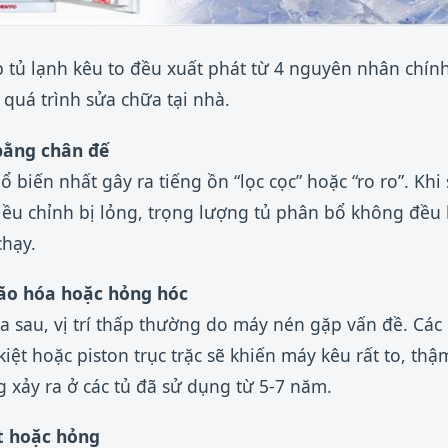
 tủ lạnh kêu to đều xuất phát từ 4 nguyên nhân chính
quá trình sửa chữa tại nhà.
 bằng chân đế
 biến nhất gây ra tiếng ồn “lọc cọc” hoặc “ro ro”. Kh
iều chỉnh bị lỏng, trọng lượng tủ phân bổ không đều
chạy.
 lão hóa hoặc hỏng hóc
a sau, vị trí thấp thường do máy nén gặp vấn đề. Các c
iệt hoặc piston trục trặc sẽ khiến máy kêu rất to, thậ
xảy ra ở các tủ đã sử dụng từ 5-7 năm.
t hoặc hỏng