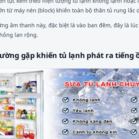
iên tục kèm theo hiện tượng tủ lạnh không lạnh hoặc 
ớn từ máy nén (block) khiến toàn bộ thân tủ rung lắc 
g âm thanh này, đặc biệt là vào ban đêm, đây là lúc 
 hỏng lan rộng.
ờng gặp khiến tủ lạnh phát ra tiếng 