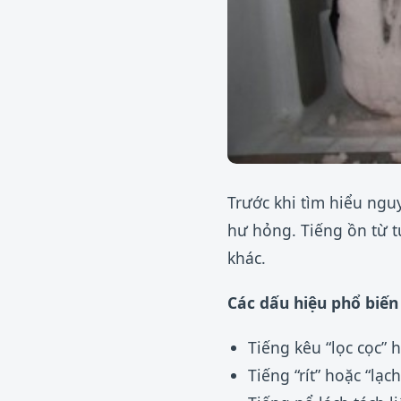
Trước khi tìm hiểu ngu
hư hỏng. Tiếng ồn từ t
khác.
Các dấu hiệu phổ biế
Tiếng kêu “lọc cọc”
Tiếng “rít” hoặc “lạ