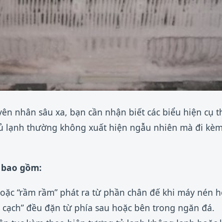
yên nhân sâu xa, bạn cần nhận biết các biểu hiện cụ 
ủ lạnh thường không xuất hiện ngẫu nhiên mà đi kèm 
n bao gồm:
 hoặc “rầm rầm” phát ra từ phần chân đế khi máy nén 
ch cạch” đều đặn từ phía sau hoặc bên trong ngăn đá.