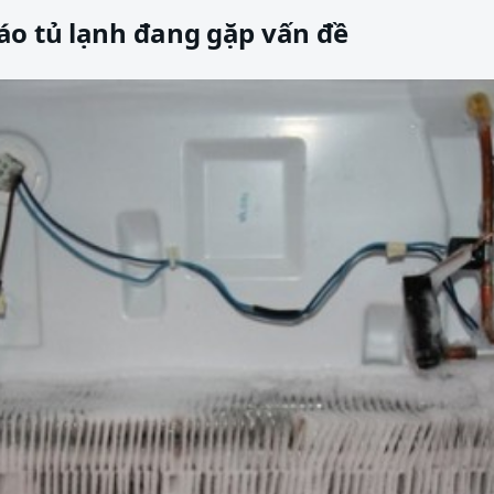
áo tủ lạnh đang gặp vấn đề