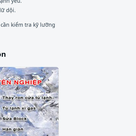
lạnh yếu.
dữ dội.
cần kiểm tra kỹ lưỡng
ồn