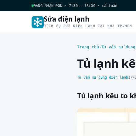
ĐANG NHẬN ĐƠN · 7:30 – 18:00 · cả tuần
Sửa điện lạnh
DỊCH VỤ SỬA ĐIỆN LẠNH TẠI NHÀ TP.HCM
Trang chủ
Tư vấn sử dụng
Tủ lạnh kê
Tư vấn sử dụng điện lạnh
17/
Tủ lạnh kêu to k