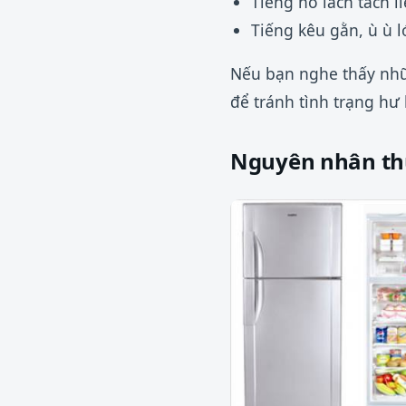
Tiếng nổ lách tách l
Tiếng kêu gằn, ù ù l
Nếu bạn nghe thấy nhữn
để tránh tình trạng hư
Nguyên nhân thư