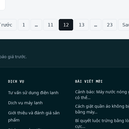
Trước
1
…
11
12
13
…
23
Sa
báo giá trước.
DỊCH VỤ
BÀI VIẾT MỚI
Cảnh báo: Máy nước nóng g
Tư vấn sử dụng điện lạnh
có thể…
Dịch vụ máy lạnh
Cách giặt quần áo không b
bằng máy…
Giới thiệu và đánh giá sản
phẩm
Bí quyết luộc trứng bằng lò
cực…