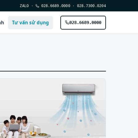
ZALO
·
028.6689.0000
·
028.7300.0204
nh
Tư vấn sử dụng
028.6689.0000