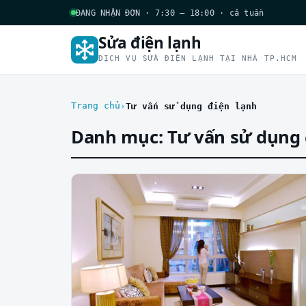
ĐANG NHẬN ĐƠN · 7:30 – 18:00 · cả tuần
Sửa điện lạnh
DỊCH VỤ SỬA ĐIỆN LẠNH TẠI NHÀ TP.HCM
Trang chủ
Tư vấn sử dụng điện lạnh
Danh mục:
Tư vấn sử dụng 