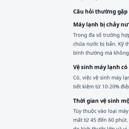
Câu hỏi thường gặp 
Máy lạnh bị chảy nư
Trong đa số trường hợ
chứa nước bị bẩn. Kỹ t
bình thường mà không c
Vệ sinh máy lạnh có 
Có, việc vệ sinh máy l
tiết kiệm từ 10-20% điệ
Thời gian vệ sinh m
Tùy thuộc vào loại máy
mất từ 45 đến 60 phút.
do kích thước lớn và vị 