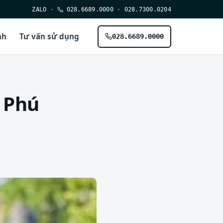
ZALO
·
028.6689.0000
·
028.7300.0204
nh
Tư vấn sử dụng
028.6689.0000
n Phú