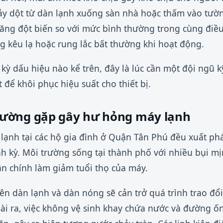
y dột từ dàn lạnh xuống sàn nhà hoặc thấm vào tườ
tăng đột biến so với mức bình thường trong cùng điều
g kêu lạ hoặc rung lắc bất thường khi hoạt động.
kỳ dấu hiệu nào kể trên, đây là lúc cần một đội ngũ k
t để khôi phục hiệu suất cho thiết bị.
ường gặp gây hư hỏng máy lạnh
lạnh tại các hộ gia đình ở Quận Tân Phú đều xuất phát
nh kỳ. Môi trường sống tại thành phố với nhiều bụi mị
ân chính làm giảm tuổi thọ của máy.
ên dàn lạnh và dàn nóng sẽ cản trở quá trình trao đổi
ài ra, việc không vệ sinh khay chứa nước và đường 