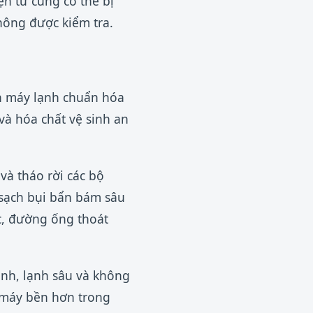
ện tử cũng có thể bị
hông được kiểm tra.
nh máy lạnh chuẩn hóa
và hóa chất vệ sinh an
và tháo rời các bộ
 sạch bụi bẩn bám sâu
c, đường ống thoát
ịnh, lạnh sâu và không
 máy bền hơn trong