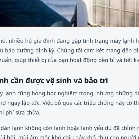
hú, nhiều hộ gia đình đang gặp tình trạng máy lạnh 
ếu bảo dưỡng định kỳ. Chúng tôi cam kết mang đến dị
huẩn, giúp thiết bị của bạn hoạt động bền bỉ và tiết k
h cần được vệ sinh và bảo trì
y lạnh cũng hỏng hóc nghiêm trọng, nhưng những d
hợ ngay lập tức. Việc bỏ qua các triệu chứng này có t
i phí sửa chữa.
ừ dàn lạnh không còn lạnh hoặc lạnh yếu dù đã chỉnh n
mùi hôi, mùi ẩm mốc khó chịu gây khó chịu cho người