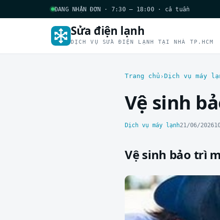
ĐANG NHẬN ĐƠN · 7:30 – 18:00 · cả tuần
Sửa điện lạnh
DỊCH VỤ SỬA ĐIỆN LẠNH TẠI NHÀ TP.HCM
Trang chủ
Dịch vụ máy lạ
Vệ sinh b
Dịch vụ máy lạnh
21/06/2026
1
Vệ sinh bảo trì