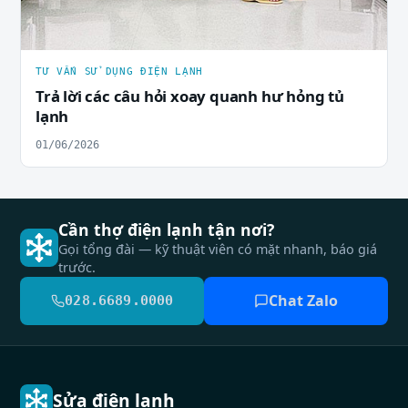
TƯ VẤN SỬ DỤNG ĐIỆN LẠNH
Trả lời các câu hỏi xoay quanh hư hỏng tủ
lạnh
01/06/2026
Cần thợ điện lạnh tận nơi?
Gọi tổng đài — kỹ thuật viên có mặt nhanh, báo giá
trước.
Chat Zalo
028.6689.0000
Sửa điện lạnh