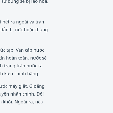
 sử dụng sẽ bị lão hóa,
 hết ra ngoài và tràn
 dẫn bị nứt hoặc thủng
ức tạp. Van cấp nước
kín hoàn toàn, nước sẽ
h trạng tràn nước ra
nh kiện chính hãng.
rước máy giặt. Gioăng
guyên nhân chính. Đối
h khỏi. Ngoài ra, nếu