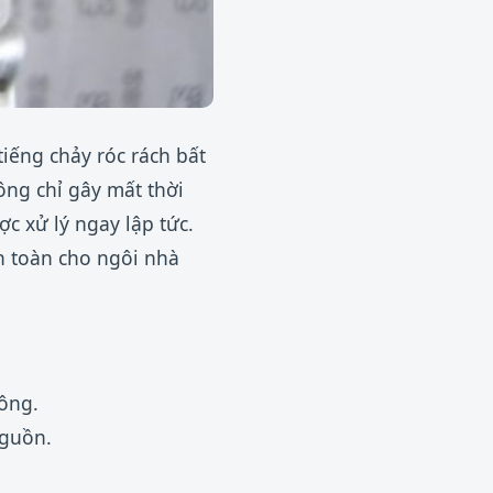
iếng chảy róc rách bất
ông chỉ gây mất thời
c xử lý ngay lập tức.
n toàn cho ngôi nhà
ông.
nguồn.