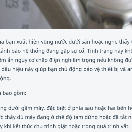
ủa bạn xuất hiện vũng nước dưới sàn hoặc nghe thấy t
 cảnh báo hệ thống đang gặp sự cố. Tình trạng này kh
ềm ẩn nguy cơ chập điện nghiêm trọng nếu không đượ
 dấu hiệu này giúp bạn chủ động bảo vệ thiết bị và a
rộng.
nh bao gồm:
g dưới gầm máy, đặc biệt ở phía sau hoặc hai bên h
c chảy dù máy đang ở chế độ tạm dừng hoặc đã tắt 
khi kết thúc chu trình giặt hoặc trong quá trình vắt.