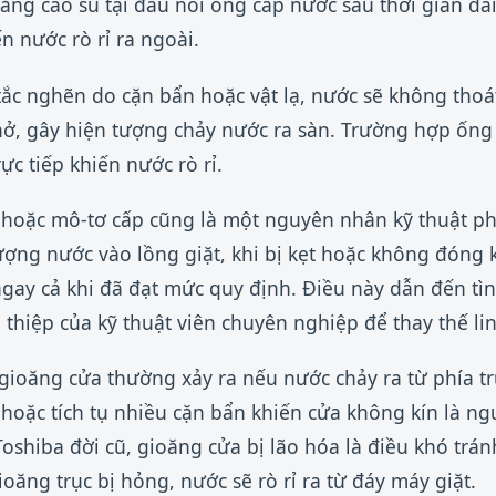
ăng cao su tại đầu nối ống cấp nước sau thời gian dài
n nước rò rỉ ra ngoài.
tắc nghẽn do cặn bẩn hoặc vật lạ, nước sẽ không thoát
hở, gây hiện tượng chảy nước ra sàn. Trường hợp ống
c tiếp khiến nước rò rỉ.
hoặc mô-tơ cấp cũng là một nguyên nhân kỹ thuật ph
 lượng nước vào lồng giặt, khi bị kẹt hoặc không đóng 
ngay cả khi đã đạt mức quy định. Điều này dẫn đến tìn
 thiệp của kỹ thuật viên chuyên nghiệp để thay thế li
c gioăng cửa thường xảy ra nếu nước chảy ra từ phía t
 hoặc tích tụ nhiều cặn bẩn khiến cửa không kín là n
oshiba đời cũ, gioăng cửa bị lão hóa là điều khó trán
ioăng trục bị hỏng, nước sẽ rò rỉ ra từ đáy máy giặt.