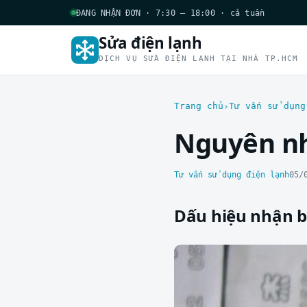
ĐANG NHẬN ĐƠN · 7:30 – 18:00 · cả tuần
Sửa điện lạnh
DỊCH VỤ SỬA ĐIỆN LẠNH TẠI NHÀ TP.HCM
Trang chủ
Tư vấn sử dụng
Nguyên nh
Tư vấn sử dụng điện lạnh
05/
Dấu hiệu nhận bi