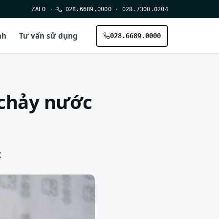
ZALO
·
028.6689.0000
·
028.7300.0204
nh
Tư vấn sử dụng
028.6689.0000
 chảy nước
c