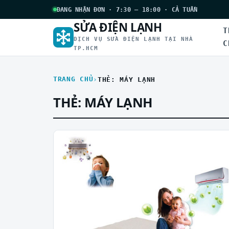
ĐANG NHẬN ĐƠN · 7:30 – 18:00 · CẢ TUẦN
SỬA ĐIỆN LẠNH
T
DỊCH VỤ SỬA ĐIỆN LẠNH TẠI NHÀ
C
TP.HCM
TRANG CHỦ
THẺ: MÁY LẠNH
THẺ:
MÁY LẠNH