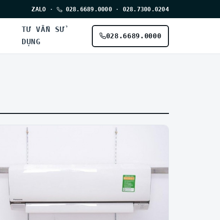
ZALO
·
028.6689.0000
·
028.7300.0204
TƯ VẤN SỬ
028.6689.0000
DỤNG