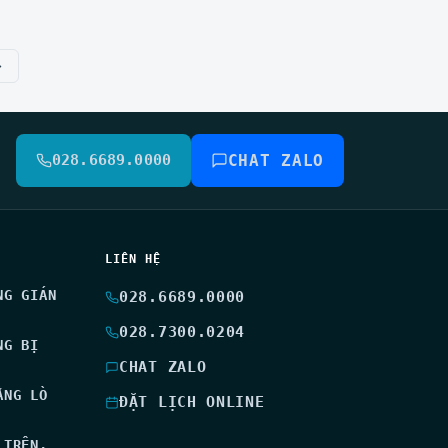
›
028.6689.0000
CHAT ZALO
LIÊN HỆ
NG GIÁN
028.6689.0000
028.7300.0204
NG BỊ
CHAT ZALO
ẰNG LÒ
ĐẶT LỊCH ONLINE
 TRÊN,