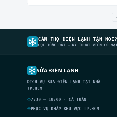
CẦN THỢ ĐIỆN LẠNH TẬN NƠI
GỌI TỔNG ĐÀI — KỸ THUẬT VIÊN CÓ MẶ
SỬA ĐIỆN LẠNH
DỊCH VỤ SỬA ĐIỆN LẠNH TẠI NHÀ
TP.HCM
7:30 – 18:00 · CẢ TUẦN
PHỤC VỤ KHẮP KHU VỰC TP.HCM