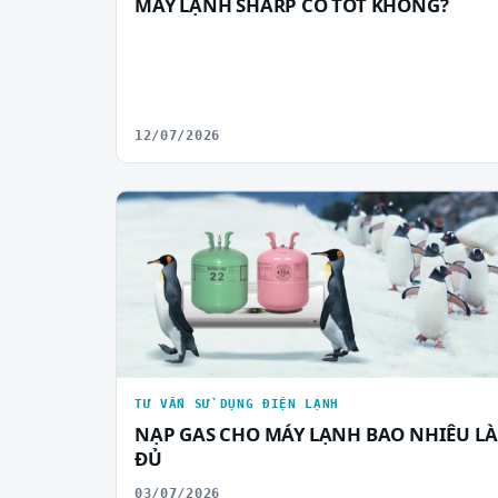
MÁY LẠNH SHARP CÓ TỐT KHÔNG?
12/07/2026
TƯ VẤN SỬ DỤNG ĐIỆN LẠNH
NẠP GAS CHO MÁY LẠNH BAO NHIÊU LÀ
ĐỦ
03/07/2026