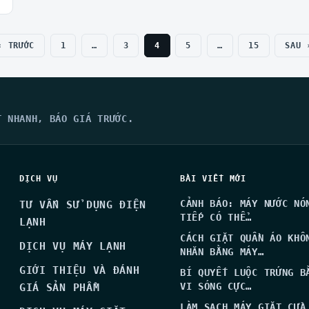
‹ TRƯỚC
1
…
3
4
5
…
15
SAU 
?
T NHANH, BÁO GIÁ TRƯỚC.
DỊCH VỤ
BÀI VIẾT MỚI
CẢNH BÁO: MÁY NƯỚC NÓ
TƯ VẤN SỬ DỤNG ĐIỆN
TIẾP CÓ THỂ…
LẠNH
CÁCH GIẶT QUẦN ÁO KHÔ
DỊCH VỤ MÁY LẠNH
NHĂN BẰNG MÁY…
GIỚI THIỆU VÀ ĐÁNH
BÍ QUYẾT LUỘC TRỨNG B
VI SÓNG CỰC…
GIÁ SẢN PHẨM
LÀM SẠCH MÁY GIẶT CỬA