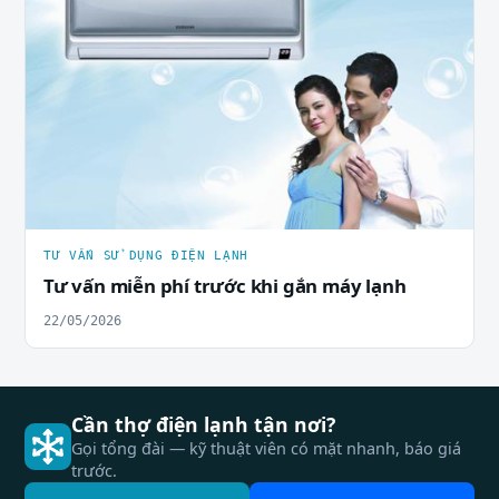
TƯ VẤN SỬ DỤNG ĐIỆN LẠNH
Tư vấn miễn phí trước khi gắn máy lạnh
22/05/2026
Cần thợ điện lạnh tận nơi?
Gọi tổng đài — kỹ thuật viên có mặt nhanh, báo giá
trước.