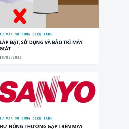
TƯ VẤN SỬ DỤNG ĐIỆN LẠNH
LẮP ĐẶT, SỬ DỤNG VÀ BẢO TRÌ MÁY
GIẶT
19/05/2026
TƯ VẤN SỬ DỤNG ĐIỆN LẠNH
HƯ HỎNG THƯỜNG GẶP TRÊN MÁY