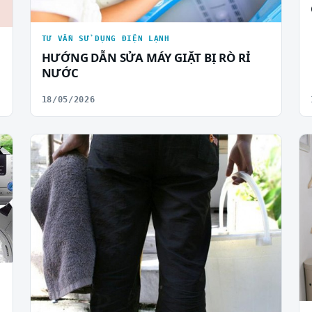
TƯ VẤN SỬ DỤNG ĐIỆN LẠNH
HƯỚNG DẪN SỬA MÁY GIẶT BỊ RÒ RỈ
NƯỚC
18/05/2026