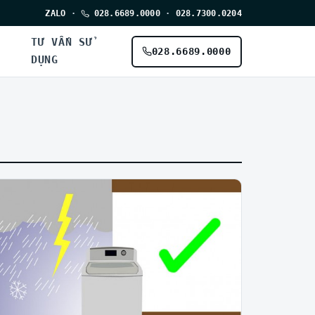
ZALO
·
028.6689.0000
·
028.7300.0204
TƯ VẤN SỬ
028.6689.0000
DỤNG