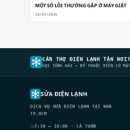
MỘT SỐ LỖI THƯỜNG GẶP Ở MÁY GIẶT
16/05/2026
CẦN THỢ ĐIỆN LẠNH TẬN NƠI
GỌI TỔNG ĐÀI — KỸ THUẬT VIÊN CÓ MẶ
SỬA ĐIỆN LẠNH
DỊCH VỤ SỬA ĐIỆN LẠNH TẠI NHÀ
TP.HCM
7:30 – 18:00 · CẢ TUẦN