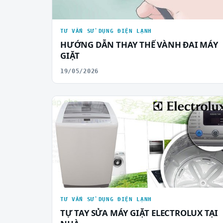
TƯ VẤN SỬ DỤNG ĐIỆN LẠNH
HƯỚNG DẪN THAY THẾ VÀNH ĐAI MÁY
GIẶT
19/05/2026
TƯ VẤN SỬ DỤNG ĐIỆN LẠNH
TỰ TAY SỬA MÁY GIẶT ELECTROLUX TẠI