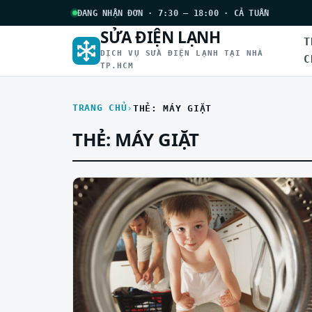
ĐANG NHẬN ĐƠN · 7:30 – 18:00 · CẢ TUẦN
SỬA ĐIỆN LẠNH
T
DỊCH VỤ SỬA ĐIỆN LẠNH TẠI NHÀ
C
TP.HCM
TRANG CHỦ
THẺ: MÁY GIẶT
THẺ:
MÁY GIẶT