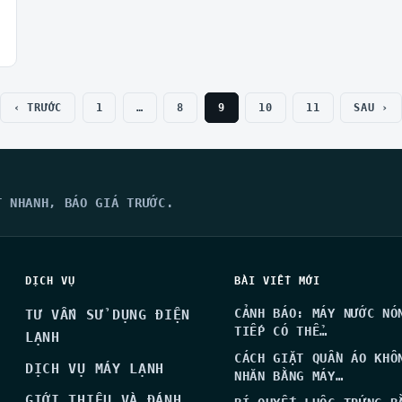
‹ TRƯỚC
1
…
8
9
10
11
SAU ›
?
T NHANH, BÁO GIÁ TRƯỚC.
DỊCH VỤ
BÀI VIẾT MỚI
CẢNH BÁO: MÁY NƯỚC NÓ
TƯ VẤN SỬ DỤNG ĐIỆN
TIẾP CÓ THỂ…
LẠNH
CÁCH GIẶT QUẦN ÁO KHÔ
DỊCH VỤ MÁY LẠNH
NHĂN BẰNG MÁY…
GIỚI THIỆU VÀ ĐÁNH