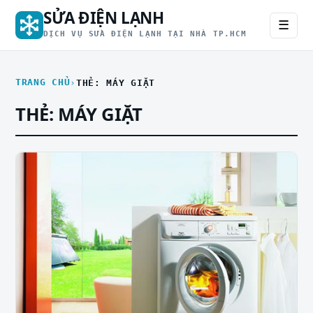
SỬA ĐIỆN LẠNH
☰
DỊCH VỤ SỬA ĐIỆN LẠNH TẠI NHÀ TP.HCM
TRANG CHỦ
THẺ: MÁY GIẶT
THẺ:
MÁY GIẶT