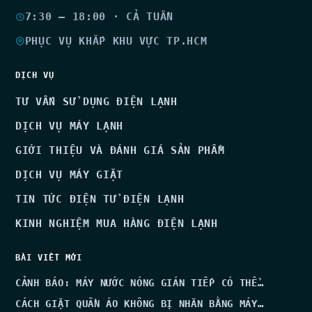
7:30 – 18:00 · CẢ TUẦN
PHỤC VỤ KHẮP KHU VỰC TP.HCM
DỊCH VỤ
TƯ VẤN SỬ DỤNG ĐIỆN LẠNH
DỊCH VỤ MÁY LẠNH
GIỚI THIỆU VÀ ĐÁNH GIÁ SẢN PHẨM
DỊCH VỤ MÁY GIẶT
TIN TỨC ĐIỆN TỬ ĐIỆN LẠNH
KINH NGHIỆM MUA HÀNG ĐIỆN LẠNH
BÀI VIẾT MỚI
CẢNH BÁO: MÁY NƯỚC NÓNG GIÁN TIẾP CÓ THỂ…
CÁCH GIẶT QUẦN ÁO KHÔNG BỊ NHĂN BẰNG MÁY…