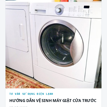
TƯ VẤN SỬ DỤNG ĐIỆN LẠNH
HƯỚNG DẪN VỆ SINH MÁY GIẶT CỬA TRƯỚC