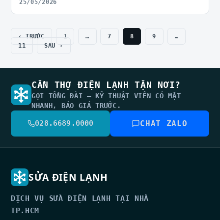
25/05/2026
‹ TRƯỚC
1
…
7
8
9
…
11
SAU ›
CẦN THỢ ĐIỆN LẠNH TẬN NƠI?
GỌI TỔNG ĐÀI — KỸ THUẬT VIÊN CÓ MẶT
NHANH, BÁO GIÁ TRƯỚC.
028.6689.0000
CHAT ZALO
SỬA ĐIỆN LẠNH
DỊCH VỤ SỬA ĐIỆN LẠNH TẠI NHÀ
TP.HCM