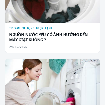
TƯ VẤN SỬ DỤNG ĐIỆN LẠNH
NGUỒN NƯỚC YẾU CÓ ẢNH HƯỞNG ĐẾN
MÁY GIẶT KHÔNG ?
29/05/2026