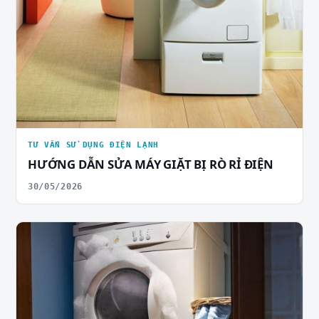
TƯ VẤN SỬ DỤNG ĐIỆN LẠNH
HƯỚNG DẪN SỬA MÁY GIẶT BỊ RÒ RỈ ĐIỆN
30/05/2026