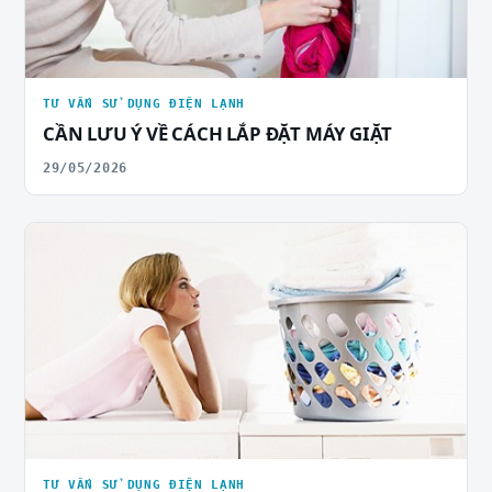
TƯ VẤN SỬ DỤNG ĐIỆN LẠNH
CẦN LƯU Ý VỀ CÁCH LẮP ĐẶT MÁY GIẶT
29/05/2026
TƯ VẤN SỬ DỤNG ĐIỆN LẠNH