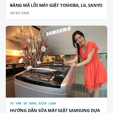
BẢNG MÃ LỖI MÁY GIẶT TOSHIBA, LG, SANYO
28/05/2026
TƯ VẤN SỬ DỤNG ĐIỆN LẠNH
HƯỚNG DẪN SỬA MÁY GIẶT SAMSUNG DỰA